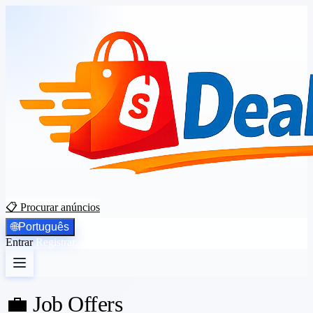
📋 Procurar anúncios
🌐
Português
Entrar
Registrar
💼 Job Offers