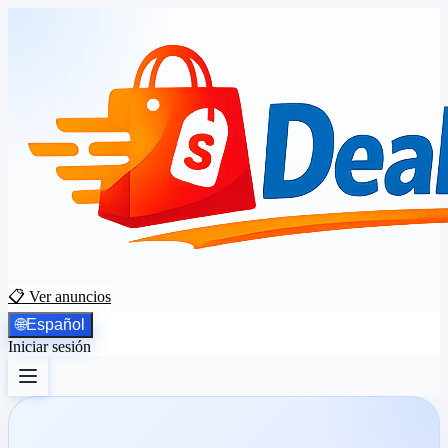
📋 Ver anuncios
🌐
Español
Iniciar sesión
Registrarse