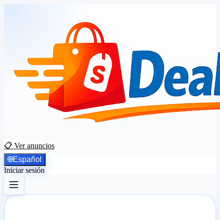
📋 Ver anuncios
🌐
Español
Iniciar sesión
Registrarse